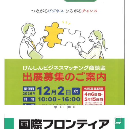
13
0
katosci
4月 10