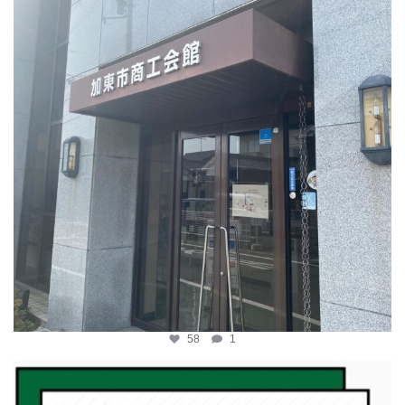
58
1
katosci
2月 19