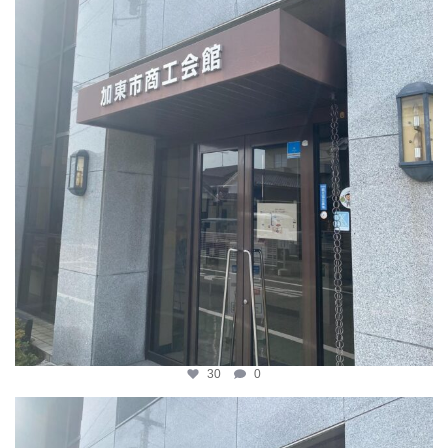
30
0
katosci
4月 8