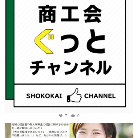
7
0
katosci
2月 12