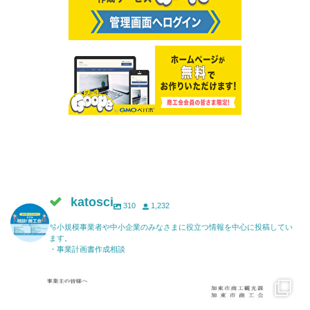
katosci
310
1,232
🫧小規模事業者や中小企業のみなさまに役立つ情報を中心に投稿してい
ます。
・事業計画書作成相談
katosci
6月 17