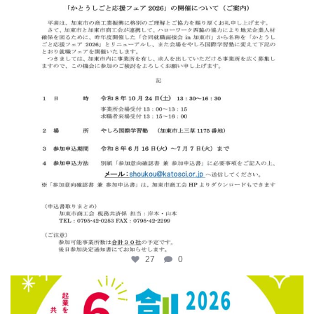
27
0
katosci
6月 12