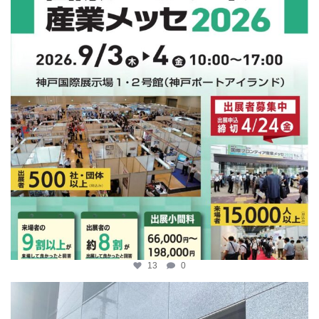
13
0
katosci
4月 9