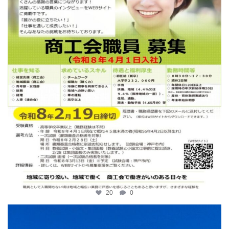
20
0
katosci
2月 2