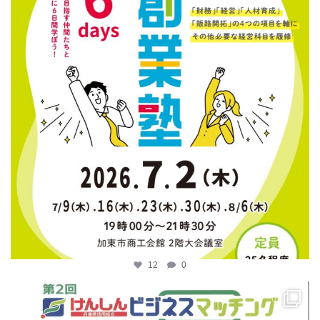
12
0
katosci
4月 14