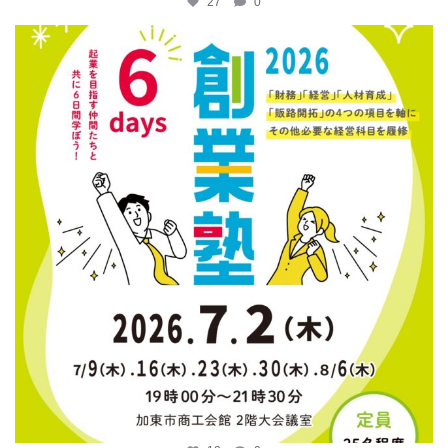
27
0
katosci
6月 12