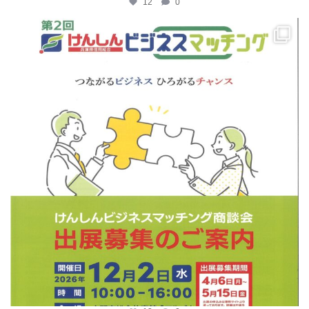
12
0
katosci
4月 14