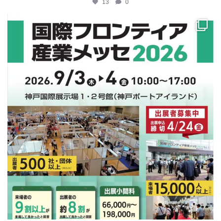
13
0
katosci
4月 10