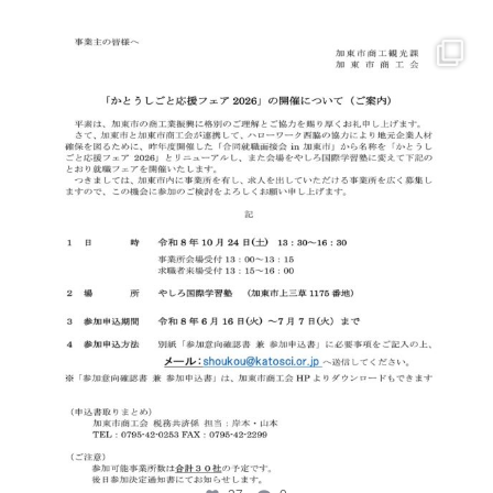
katosci
6月 17