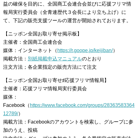
益の確保を目的に、全国商工会連合会並びに応援フリマ情
報局実行委員会（全青連歴代３会長により立ち上げ）に
て、下記の販売支援ツールの運営が開始されております。
【ニッポン全国お取り寄せ掲示板】
主催者：全国商工会連合会
媒体：インターネット（
https://r.goope.jp/keijiban/
）
掲載方法：
別紙掲載申込マニュアル
のとおり
注文方法；各企業指定の販売方法にて注文
【ニッポン全国お取り寄せ♯応援フリマ情報局】
主催者：応援フリマ情報局実行委員会
媒体：
Facebook（
https://www.facebook.com/groups/28363583364
12789/
）
掲載方法：Facebookのアカウントを検索し、グループに参
加のうえ、投稿