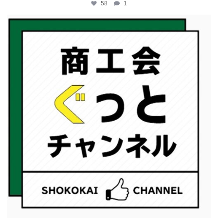
58
1
katosci
2月 19