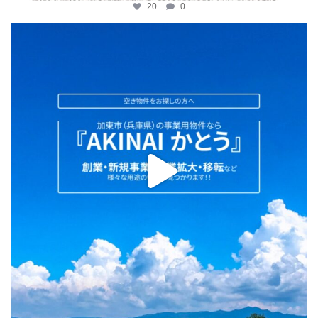
20
0
katosci
2月 2