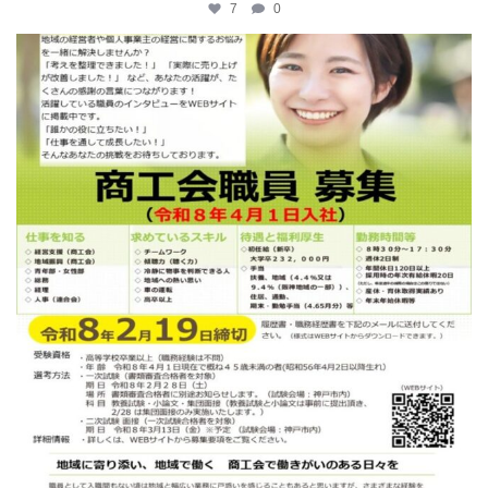
7
0
katosci
2月 12