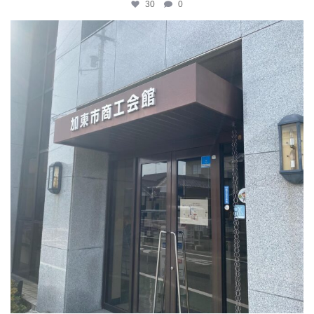
30
0
katosci
4月 8