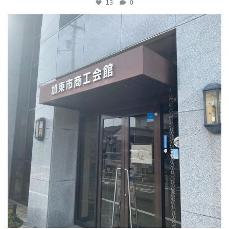
13
0
katosci
4月 9