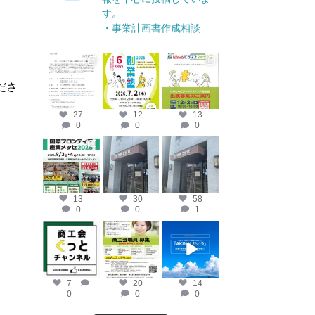
す。
・事業計画書作成相談
katosci
katosci
katosci
6月 17
6月 12
4月 14
ださ
27
12
13
0
0
0
katosci
katosci
katosci
4月 10
4月 9
4月 8
13
30
58
0
0
1
katosci
katosci
katosci
2月 19
2月 12
2月 2
7
20
14
0
0
0