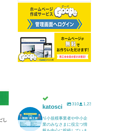
310
1,232
katosci
🫧小規模事業者や中小企
だし
業のみなさまに役立つ情
報を中心に投稿していま