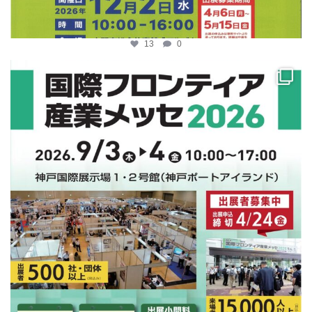
13
0
katosci
4月 10