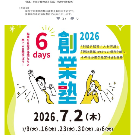
27
0
katosci
6月 12