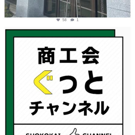
58
1
katosci
2月 19