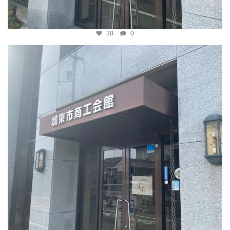
30
0
katosci
4月 8