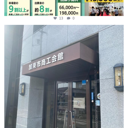
13
0
katosci
4月 9