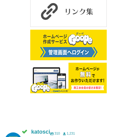
katosci
310
1,231