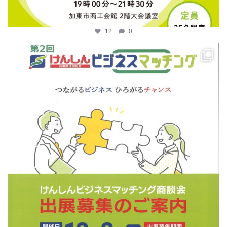
12
0
katosci
4月 14