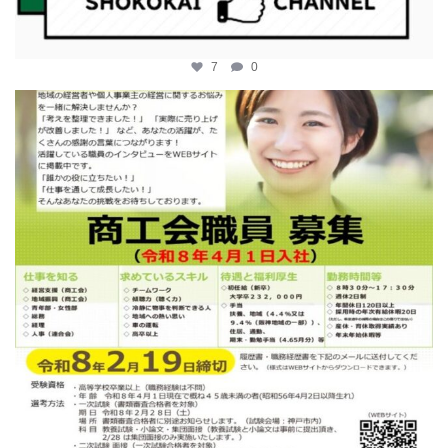
7
0
katosci
2月 12