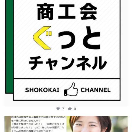
7
0
katosci
2月 12