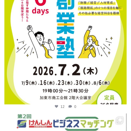
12
0
katosci
4月 14