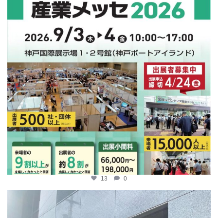
13
0
katosci
4月 9