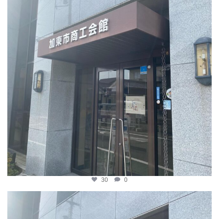
30
0
katosci
4月 8