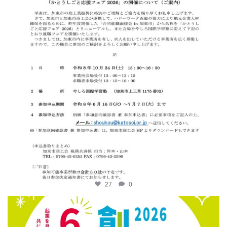
27
0
katosci
6月 12