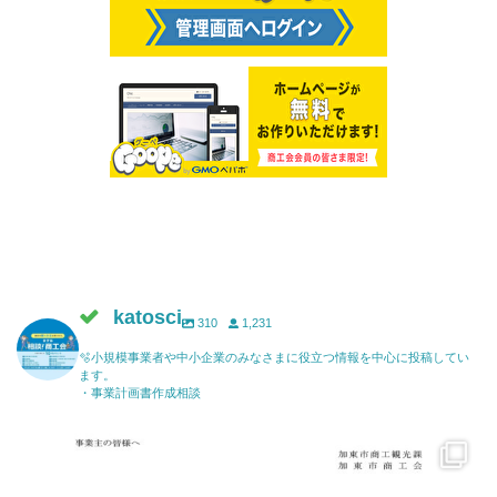
katosci
310
1,231
🫧小規模事業者や中小企業のみなさまに役立つ情報を中心に投稿してい
ます。
・事業計画書作成相談
katosci
6月 17