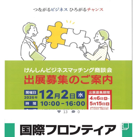
13
0
katosci
4月 10