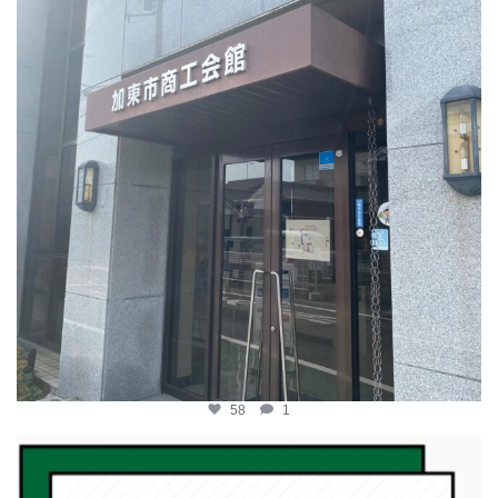
58
1
katosci
2月 19