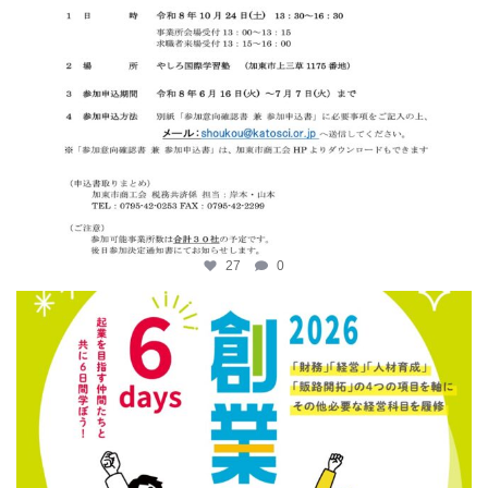
27
0
katosci
6月 12