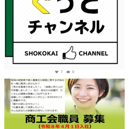
7
0
katosci
2月 12