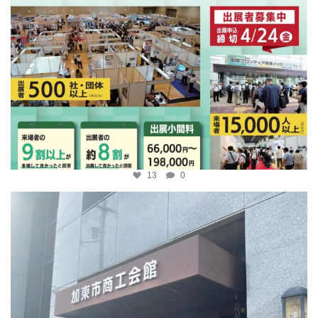
13
0
katosci
4月 9