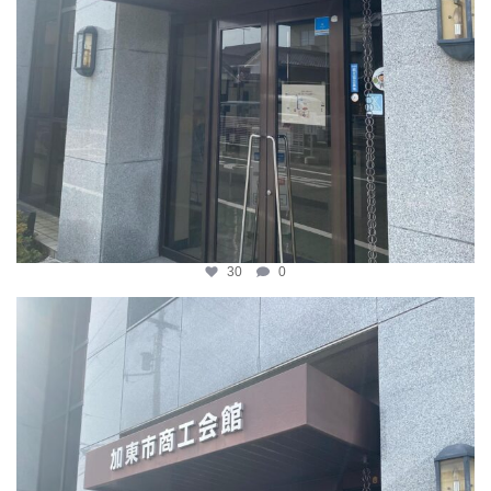
30
0
katosci
4月 8