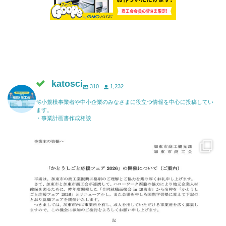
katosci
310
1,232
🫧小規模事業者や中小企業のみなさまに役立つ情報を中心に投稿してい
ます。
・事業計画書作成相談
katosci
6月 17