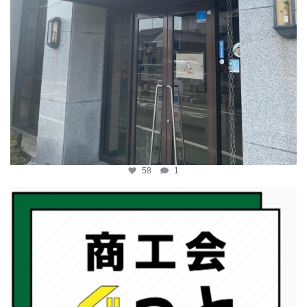
58
1
katosci
2月 19