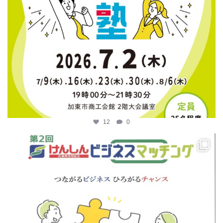
12
0
katosci
4月 14