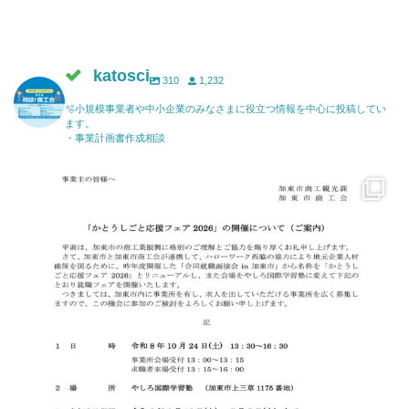
katosci
310
1,232
🫧小規模事業者や中小企業のみなさまに役立つ情報を中心に投稿してい
ます。
・事業計画書作成相談
katosci
6月 17