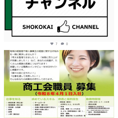
7
0
katosci
2月 12