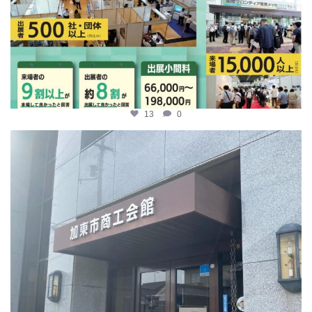
13
0
katosci
4月 9