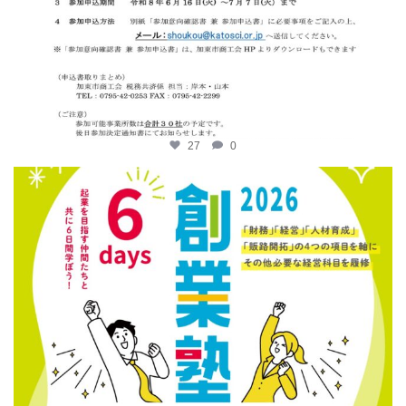
27
0
katosci
6月 12