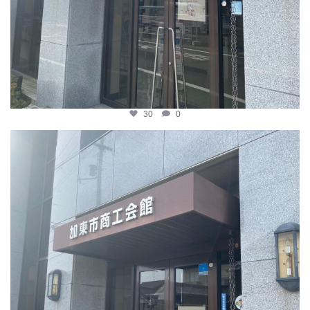
30
0
katosci
4月 8