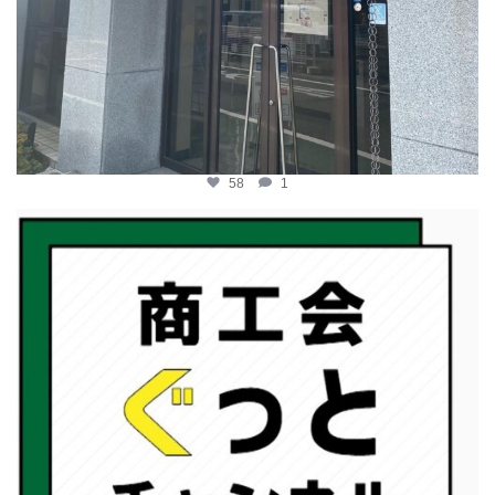
58
1
katosci
2月 19