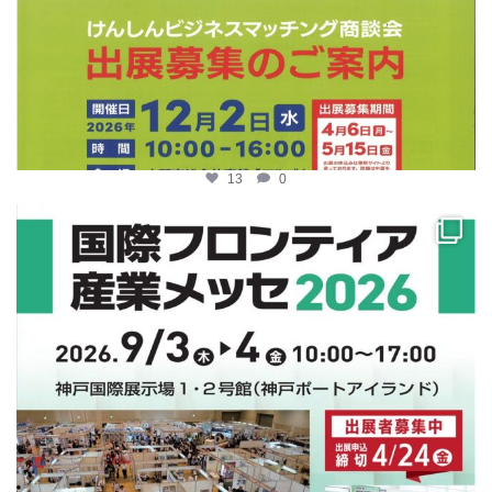
13
0
katosci
4月 10