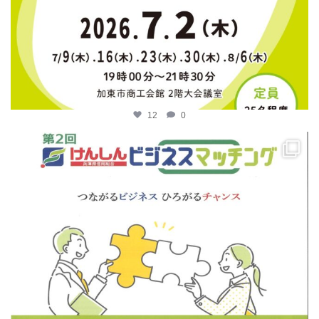
12
0
katosci
4月 14