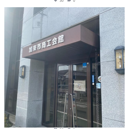
30
0
katosci
4月 8