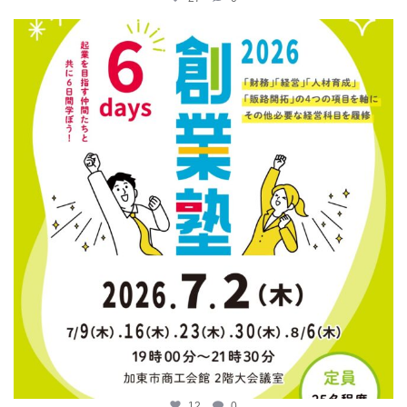
katosci
6月 12
12
0