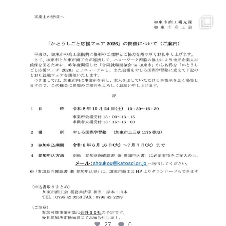
katosci
6月 17
27
0