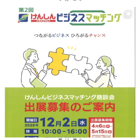
katosci
4月 14
13
0