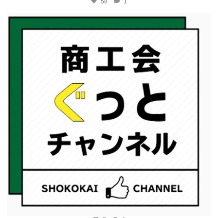
58
1
katosci
2月 19