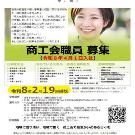
7
0
katosci
2月 12