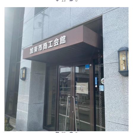
13
0
katosci
4月 9