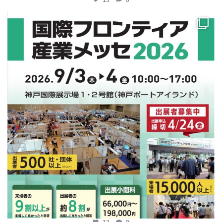
katosci
4月 10