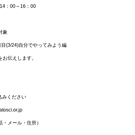
4：00～16：00
対象
日目(3/24)自分でやってみよう編
をお伝えします。
し込みください
sci.or.jp
話・メール・住所）