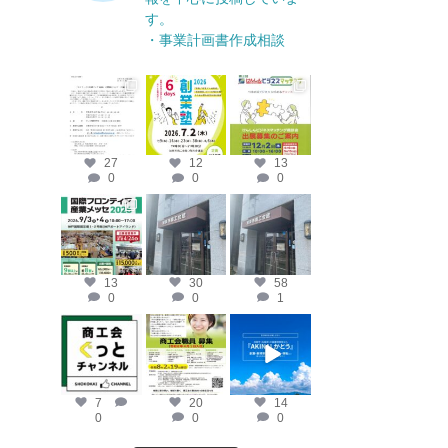
す。
・事業計画書作成相談
katosci
katosci
katosci
6月 17
6月 12
4月 14
27
12
13
0
0
0
katosci
katosci
katosci
4月 10
4月 9
4月 8
13
30
58
0
0
1
katosci
katosci
katosci
2月 19
2月 12
2月 2
7
20
14
0
0
0