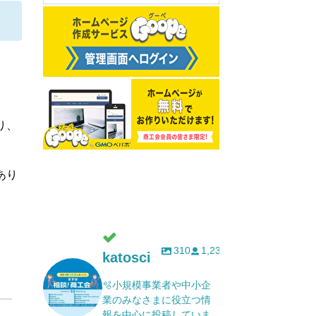
り、
あり
310
1,232
katosci
🫧小規模事業者や中小企
業のみなさまに役立つ情
報を中心に投稿していま