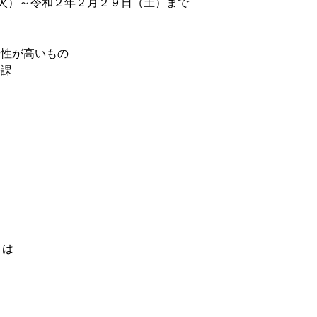
（火）～令和２年２月２９日（土）まで
金性が高いもの
公課
とは