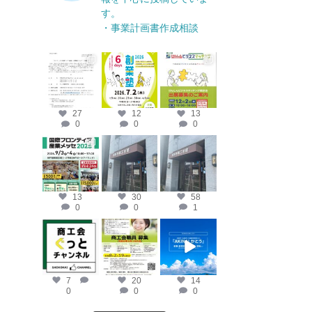
す。
・事業計画書作成相談
katosci
katosci
katosci
6月 17
6月 12
4月 14
27
12
13
0
0
0
katosci
katosci
katosci
4月 10
4月 9
4月 8
13
30
58
0
0
1
katosci
katosci
katosci
2月 19
2月 12
2月 2
7
20
14
0
0
0