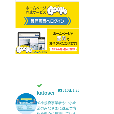
310
1,232
katosci
🫧小規模事業者や中小企
業のみなさまに役立つ情
報を中心に投稿していま