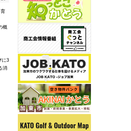
子育
の概
に3
る消