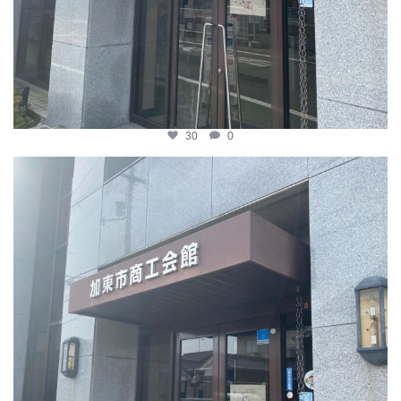
30
0
katosci
4月 8