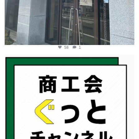
58
1
katosci
2月 19