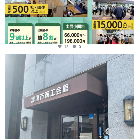
13
0
katosci
4月 9