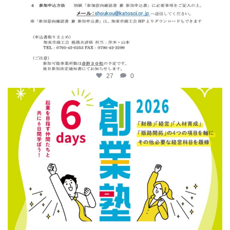
27
0
katosci
6月 12