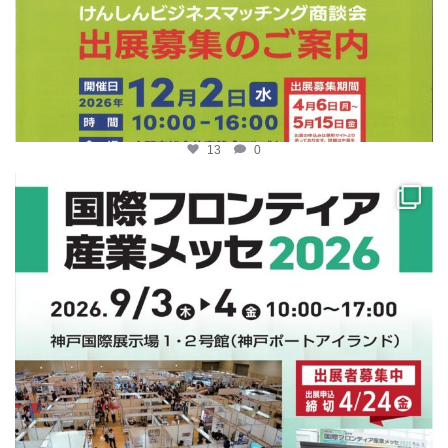
13
0
katosci
4月 10