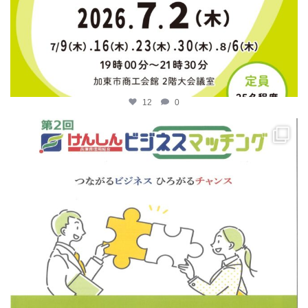
12
0
katosci
4月 14