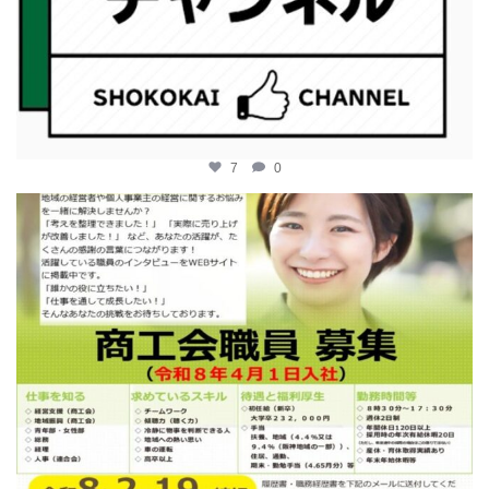
7
0
katosci
2月 12