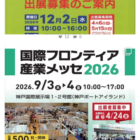
13
0
katosci
4月 10