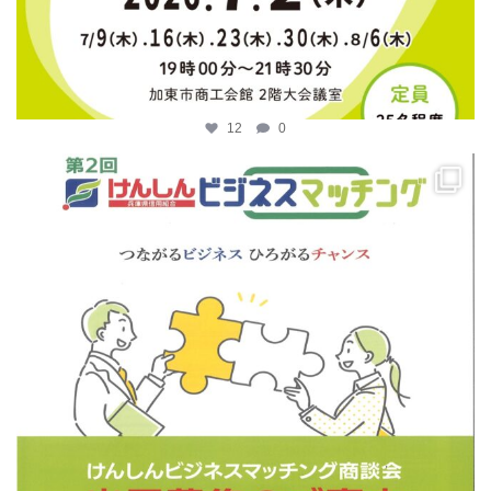
12
0
katosci
4月 14