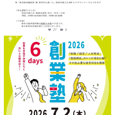
27
0
katosci
6月 12