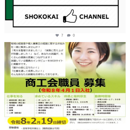
7
0
katosci
2月 12