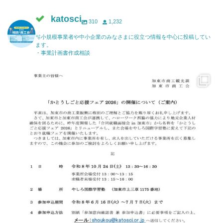
katosci
310
1,232
🫧小規模事業者や中小企業のみなさまに役立つ情報を中心に投稿してい
ます。
・事業計画書作成相談
katosci
6月 17