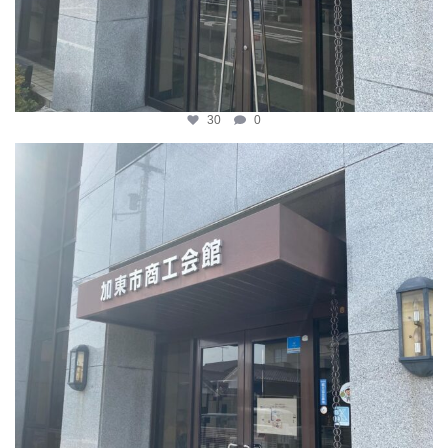
30
0
katosci
4月 8