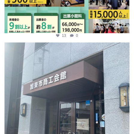
13
0
katosci
4月 9