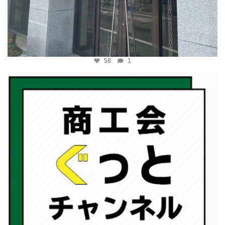
58
1
katosci
2月 19