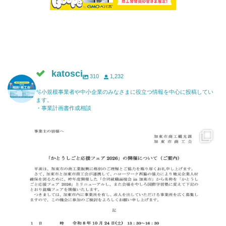
katosci
310
1,232
🫧小規模事業者や中小企業のみなさまに役立つ情報を中心に投稿してい
ます。
・事業計画書作成相談
katosci
6月 17