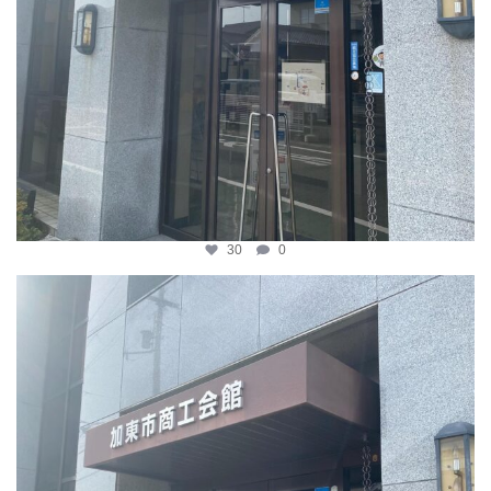
30
0
katosci
4月 8