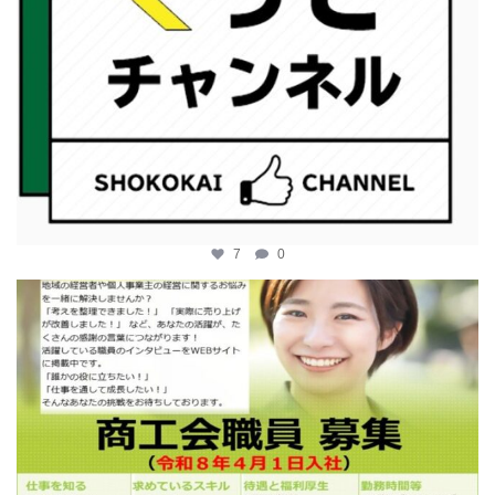
7
0
katosci
2月 12