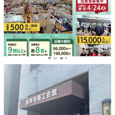
13
0
katosci
4月 9