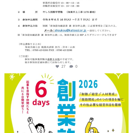
27
0
katosci
6月 12