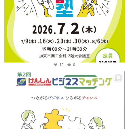
12
0
katosci
4月 14