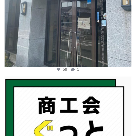
58
1
katosci
2月 19