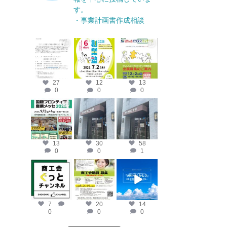
す。
・事業計画書作成相談
katosci
katosci
katosci
6月 17
6月 12
4月 14
27
12
13
0
0
0
katosci
katosci
katosci
4月 10
4月 9
4月 8
13
30
58
0
0
1
katosci
katosci
katosci
2月 19
2月 12
2月 2
7
20
14
0
0
0