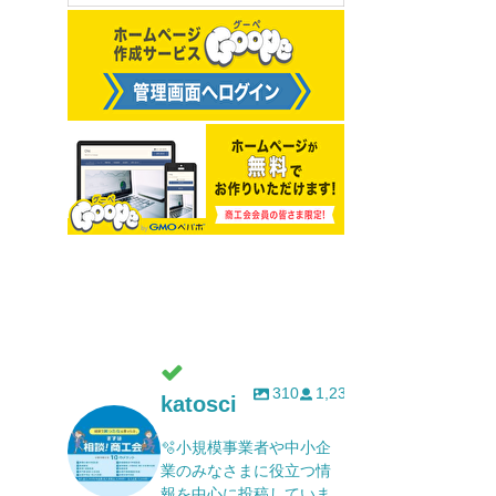
310
1,232
katosci
🫧小規模事業者や中小企
業のみなさまに役立つ情
報を中心に投稿していま