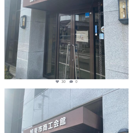
30
0
katosci
4月 8