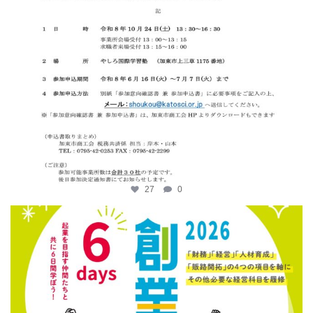
27
0
katosci
6月 12