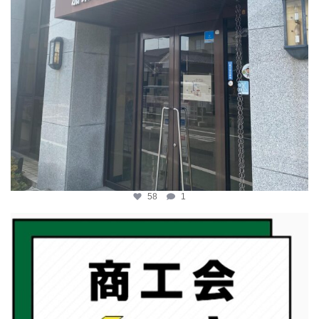
58
1
katosci
2月 19