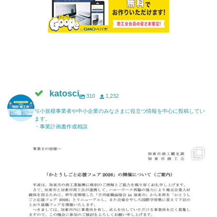
katosci
310
1,232
🫧小規模事業者や中小企業のみなさまに役立つ情報を中心に投稿してい
ます。
・事業計画書作成相談
katosci
6月 17