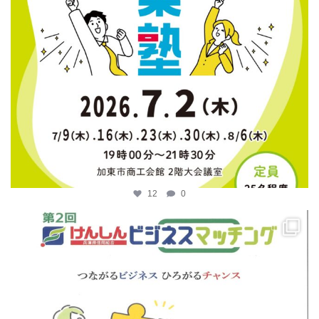
12
0
katosci
4月 14