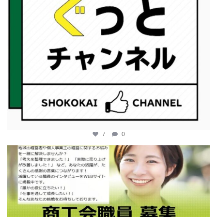
7
0
katosci
2月 12