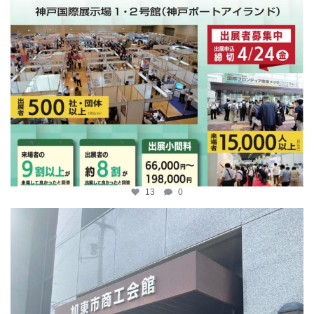
13
0
katosci
4月 9