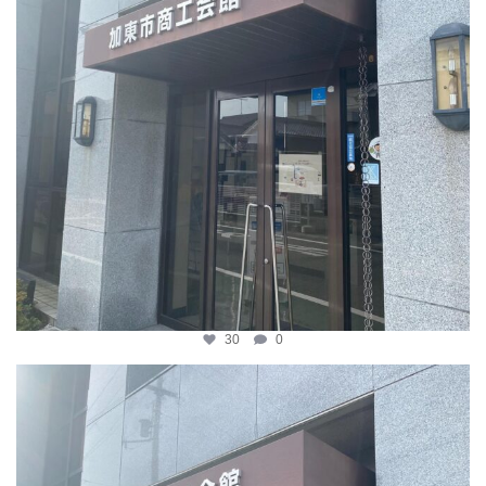
30
0
katosci
4月 8