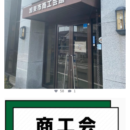
58
1
katosci
2月 19