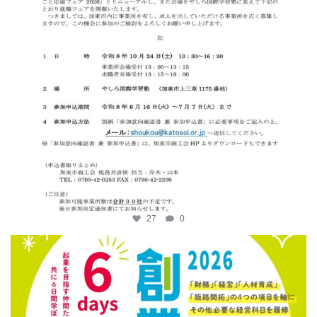
27
0
katosci
6月 12