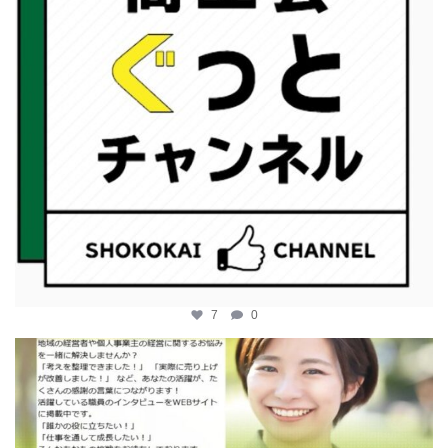
7
0
katosci
2月 12