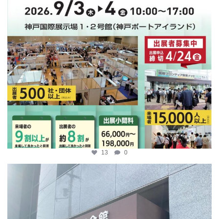
13
0
katosci
4月 9