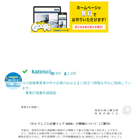
katosci
310
1,232
🫧小規模事業者や中小企業のみなさまに役立つ情報を中心に投稿してい
ます。
・事業計画書作成相談
katosci
6月 17