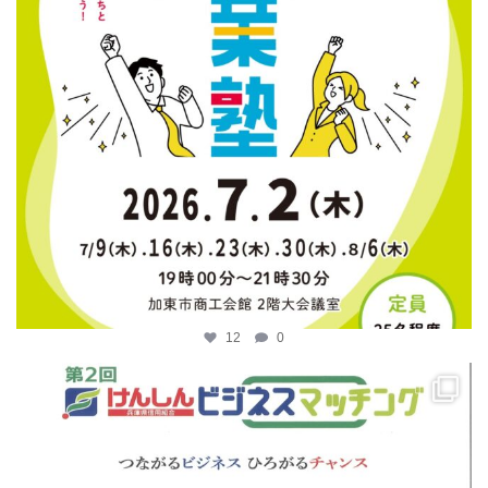
12
0
katosci
4月 14