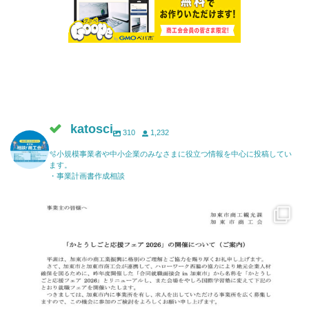
katosci
310
1,232
🫧小規模事業者や中小企業のみなさまに役立つ情報を中心に投稿してい
ます。
・事業計画書作成相談
katosci
6月 17