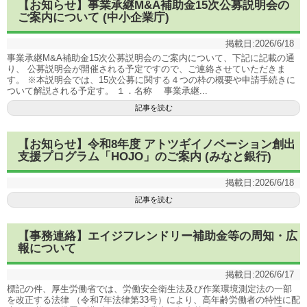
【お知らせ】事業承継M&A補助金15次公募説明会の
ご案内について (中小企業庁)
掲載日:
2026/6/18
事業承継M&A補助金15次公募説明会のご案内について、下記に記載の通
り、 公募説明会が開催される予定ですので、ご連絡させていただきま
す。 ※本説明会では、15次公募に関する４つの枠の概要や申請手続きに
ついて解説される予定す。 １．名称 事業承継...
記事を読む
【お知らせ】令和8年度 アトツギイノベーション創出
支援プログラム「HOJO」のご案内 (みなと銀行)
掲載日:
2026/6/18
記事を読む
【事務連絡】エイジフレンドリー補助金等の周知・広
報について
掲載日:
2026/6/17
標記の件、厚生労働省では、労働安全衛生法及び作業環境測定法の一部
を改正する法律 （令和7年法律第33号）により、高年齢労働者の特性に配