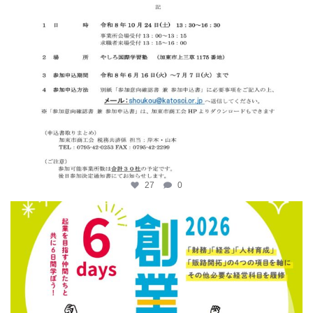
27
0
katosci
6月 12