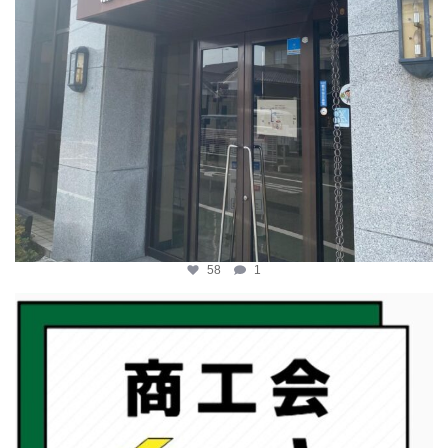
58
1
katosci
2月 19