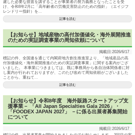
慮した必要な措置を講ずることが事業者の努力義務となったことを受
け、令和8年2月に「高年齢者の労働災害防止のための指針」（エイジフ
レンドリー指針）を...
記事を読む
【お知らせ】地域産物の高付加価値化・海外展開推進
のための実証調査事業の周知依頼について
掲載日:
2026/6/17
標記の件、全国連を通じて内閣府地方創生推進室より、「地域産品の高
付加価値化・海外展開推進のための実証調査事業」に関する案内がござ
いました。 本事業につきましては、既に事務局から各自治体関係者に対
し案内が行われておりますが、このたび改めて周知依頼がございました
ことから、重ねて...
記事を読む
【お知らせ】令和8年度 海外販路スタートアップ支
援事業－ 「All Japan Specialties Gala 2026」・
「FOODEX JAPAN 2027」 －に係る出展者募集開始
について
掲載日:
2026/6/17
標記の件、出展者募集が開始されましたのでお知らせします。 3回目の実