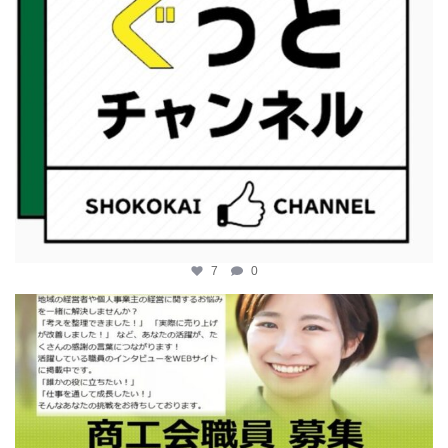
7
0
katosci
2月 12