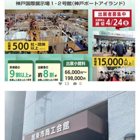
13
0
katosci
4月 9