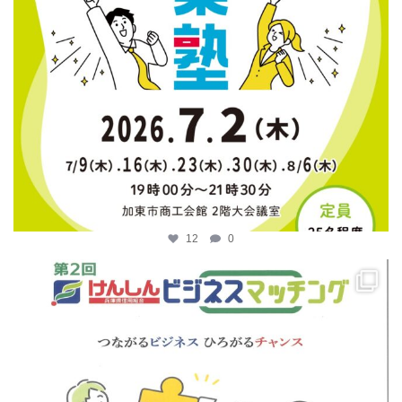
12
0
katosci
4月 14