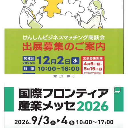
13
0
katosci
4月 10