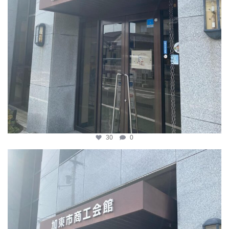
30
0
katosci
4月 8