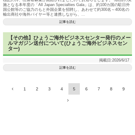
施となる本年度の「All Japan Specialties Gala」は、約100カ国の駐日外
国公館等のご協力のもと外国企業を招聘し、あわせて約300名～400名の
輸出商社や海外バイヤー等と連携しながら、...
記事を読む
【その他】ひょうご海外ビジネスセンター発行のメー
ルマガジン送付について(ひょうご海外ビジネスセン
ター)
掲載日:
2026/6/17
記事を読む
1
2
3
4
5
6
7
8
9