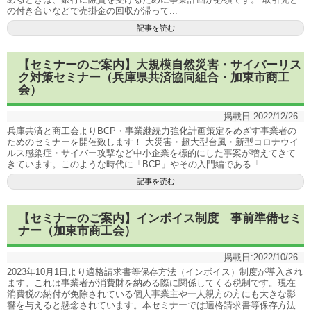
の付き合いなどで売掛金の回収が滞って...
記事を読む
【セミナーのご案内】大規模自然災害・サイバーリス
ク対策セミナー（兵庫県共済協同組合・加東市商工
会）
掲載日:
2022/12/26
兵庫共済と商工会よりBCP・事業継続力強化計画策定をめざす事業者の
ためのセミナーを開催致します！ 大災害・超大型台風・新型コロナウイ
ルス感染症・サイバー攻撃など中小企業を標的にした事案が増えてきて
きています。このような時代に「BCP」やその入門編である「...
記事を読む
【セミナーのご案内】インボイス制度 事前準備セミ
ナー（加東市商工会）
掲載日:
2022/10/26
2023年10月1日より適格請求書等保存方法（インボイス）制度が導入され
ます。これは事業者が消費財を納める際に関係してくる税制です。現在
消費税の納付が免除されている個人事業主や一人親方の方にも大きな影
響を与えると懸念されています。本セミナーでは適格請求書等保存方法