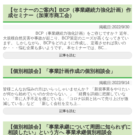
【セミナーのご案内】BCP（事業継続力強化計画）作
成セミナー（加東市商工会）
掲載日:
2022/9/30
BCP（事業継続力強化計画）をご存じですか？ 近年、
大規模自然災害や事故が起こり、BCP策定のニーズが高くなってきてい
ます。 しかしながら、BCPをどのように作成し、定着させれば良いの
か・・・悩む企業も多いようです。 本セミナーでは、BC...
記事を読む
【個別相談会】「事業計画作成の個別相談会」
掲載日:
2022/9/14
皆様こんなお悩みの方はいらっしゃいませんか？ 「新規事業をやりたい
が何から始めていいのか分からない。」 「経費を詳細に把握していな
い」「常に人手不足を感じている」「コロナ以前と比べて売り上げが激
減している」など 「新しく会社を立ち上...
記事を読む
【個別相談会】「事業承継について周囲に知られずに
相談したい」という方へ 事業承継個別相談会