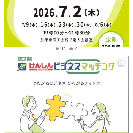
12
0
katosci
4月 14