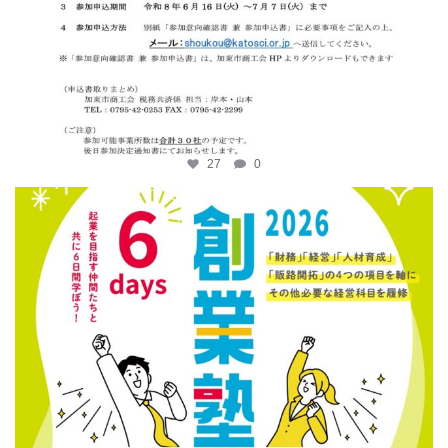
27
0
katosci
6月 12