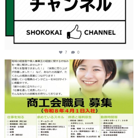
7
0
katosci
2月 12