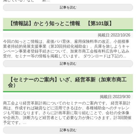
記事を読む
【情報誌】かとう知っとこ情報 【第101版】
掲載日:
2022/10/26
今回の知っとこ情報は、産後パパ育休、雇用保険料率の改正、小規模事
業者持続的発展支援事業（第10回持続化補助金）、兵庫を旅しようキャ
ンペーン事業者登録手続きについて、加東市商工会報有料広告申し込み
受付、セミナー等の情報を掲載しています。 ダウンロードは下記の...
記事を読む
【セミナーのご案内】いざ、経営革新（加東市商工
会）
掲載日:
2022/9/30
商工会より経営革新計画についてのセミナーのご案内です。 経営革新計
画は、作成すれば融資などに活用できるほか、各種補助金へのチャレン
ジも可能になります。さらに計画革新に取り組むことで、会社の全体像
や企画力、決断力など経営者として必要な力が身につきます。計3回開催
予定です。...
記事を読む