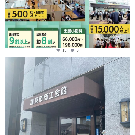
13
0
katosci
4月 9