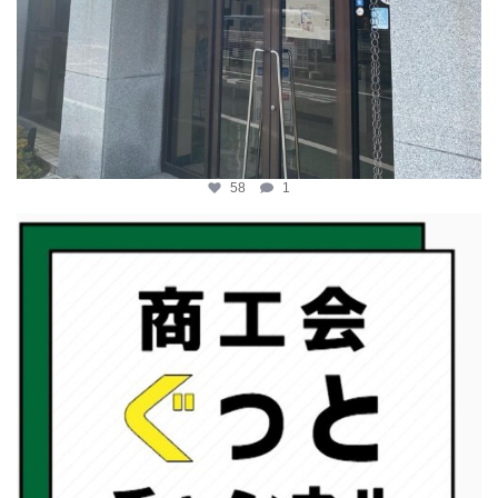
58
1
katosci
2月 19