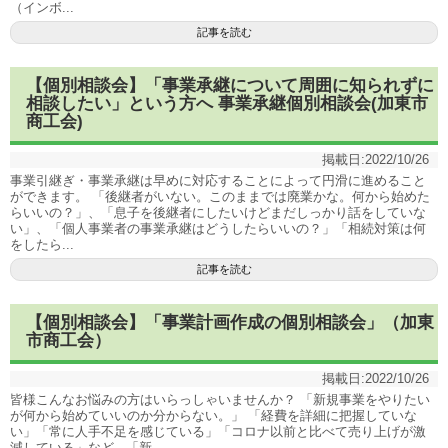
（インボ...
記事を読む
【個別相談会】「事業承継について周囲に知られずに
相談したい」という方へ 事業承継個別相談会(加東市
商工会)
掲載日:
2022/10/26
事業引継ぎ・事業承継は早めに対応することによって円滑に進めること
ができます。 「後継者がいない。このままでは廃業かな。何から始めた
らいいの？」、「息子を後継者にしたいけどまだしっかり話をしていな
い」、「個人事業者の事業承継はどうしたらいいの？」「相続対策は何
をしたら...
記事を読む
【個別相談会】「事業計画作成の個別相談会」（加東
市商工会）
掲載日:
2022/10/26
皆様こんなお悩みの方はいらっしゃいませんか？ 「新規事業をやりたい
が何から始めていいのか分からない。」 「経費を詳細に把握していな
い」「常に人手不足を感じている」「コロナ以前と比べて売り上げが激
減している」など 「新...