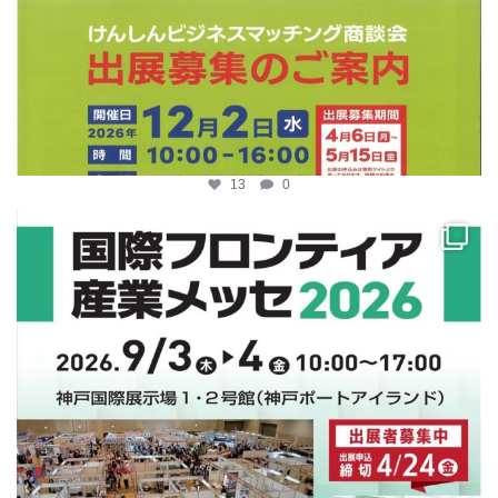
13
0
katosci
4月 10