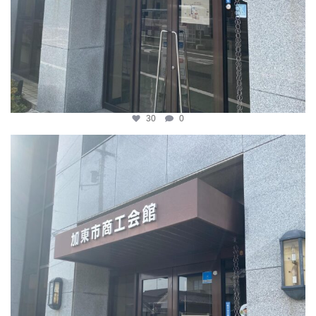
30
0
katosci
4月 8