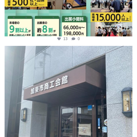
13
0
katosci
4月 9