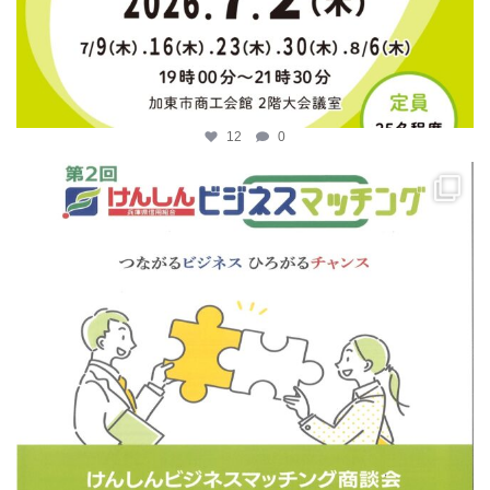
12
0
katosci
4月 14