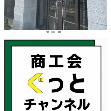
58
1
katosci
2月 19