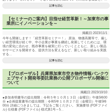
記事を読む
【セミナーのご案内】目指せ経営革新！～加東市の事
業所にイノベーションを～
掲載日:
2023/11/1
今年も開催します！「経営革新セミナー！」 原油、物価高騰等で、厳し
い経営環境が続く中、中小企業が事業を継続し発展してくためには、環
境の変化に合わせ、既存事業を確実に行っていくとともに、新しい製品
やサービスを開発する、提供方法を変えるなど、新しい取り組みを実践
する...
記事を読む
【プロポーザル】兵庫県加東市空き物件情報バンクウ
ェブサイト開発等委託業務の公開プロポーザル開催に
ついて
掲載日:
2023/10/10
●参加表明書等の提出期限：令和５年１０月１３日（金曜日）午後5時00
分 ●企画提案書等の提出期限：令和5年１０月２７日（金曜日）午後5時
00分 詳細につきましては、下記をご覧ください。 実施要領 (PDFファイ
ル) 仕様書 (PDFファイル) 様式第1号～5...