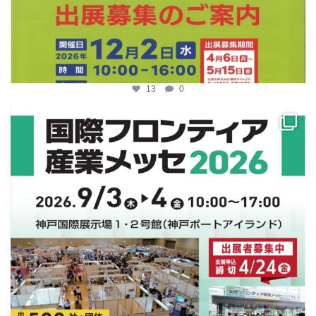
13
0
katosci
4月 10