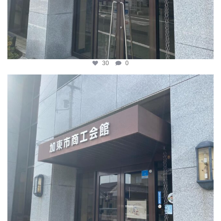
30
0
katosci
4月 8