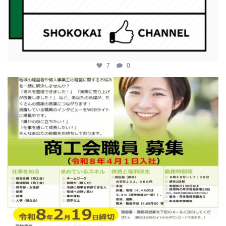
7
0
katosci
2月 12