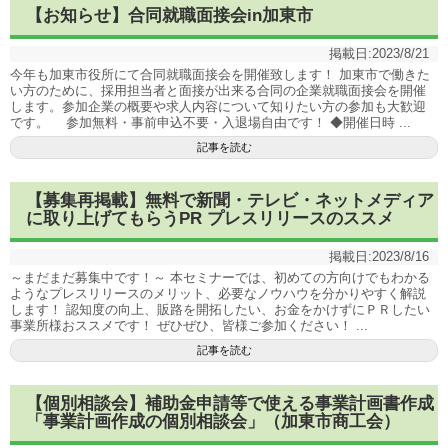
【お知らせ】合同就職面接会in加東市
掲載日:
2023/8/21
今年も加東市役所にて合同就職面接会を開催致します！ 加東市で働きた
い方のために、採用担当者と面接が出来る合同の企業就職面接会を開催
します。参加企業の概要や求人内容について知りたい方の参加も大歓迎
です。 参加無料・事前申込不要・入退場自由です！ ◆開催日時 ...
記事を読む
【募集再掲載】無料で新聞・テレビ・ネットメディア
に取り上げてもらうPR プレスリリースのススメ
掲載日:
2023/8/16
～まだまだ募集中です！～ 本セミナーでは、初めての方向けでもわかる
ようなプレスリリースのメリット、必要なノウハウを分かりやすく解説
します！ 認知度の向上、販路を開拓したい、お金をかけずにＰＲしたい
事業所様おススメです！ ぜひぜひ、皆様ご参加ください！ ...
記事を読む
【個別相談会】補助金申請等で使える事業計画書作成
「事業計画作成の個別相談会」（加東市商工会）