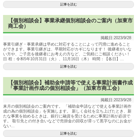
記事を読む
【個別相談会】事業承継個別相談会のご案内（加東市
商工会）
掲載日:
2023/9/28
事業引継ぎ・事業承継は早めに対応することによって円滑に進めること
ができます。事業引継ぎは、早期対応がカギになります！ 後継者がいな
い方や、ご子息を後継者にお考えの方など、ご気軽にご相談ください！
日 程：令和5年10月31日（火）、11月16日（木） 時間：【各日】...
記事を読む
【個別相談会】補助金申請等で使える事業計画書作成
「事業計画作成の個別相談会」（加東市商工会）
掲載日:
2023/9/28
来月の個別相談会のご案内です。 「補助金申請などで使える事業計画作
成の為の個別相談会」を実施します。 新しく会社を立ち上げたとき、新
たな事業を始めるときは、銀行に融資を受けるために事業計画が必須で
す。 取引先との付き合いなどで売掛金の回収が滞って黒字なのにお金が
ない...
記事を読む