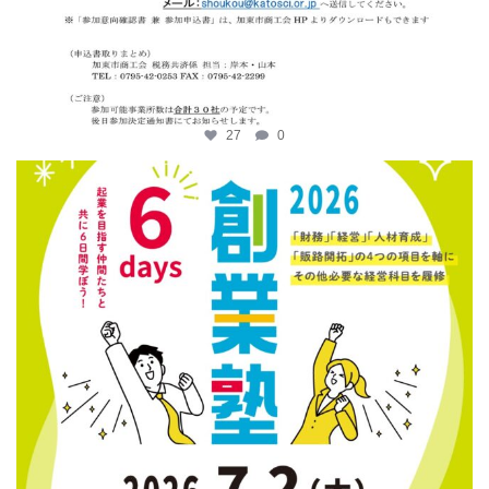
27
0
katosci
6月 12