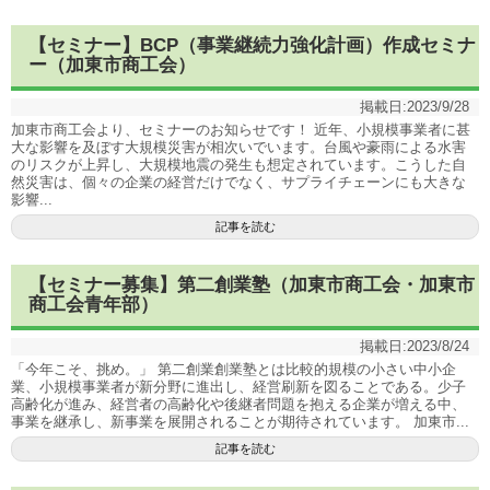
【セミナー】BCP（事業継続力強化計画）作成セミナ
ー（加東市商工会）
掲載日:
2023/9/28
加東市商工会より、セミナーのお知らせです！ 近年、小規模事業者に甚
大な影響を及ぼす大規模災害が相次いでいます。台風や豪雨による水害
のリスクが上昇し、大規模地震の発生も想定されています。こうした自
然災害は、個々の企業の経営だけでなく、サプライチェーンにも大きな
影響...
記事を読む
【セミナー募集】第二創業塾（加東市商工会・加東市
商工会青年部）
掲載日:
2023/8/24
「今年こそ、挑め。」 第二創業創業塾とは比較的規模の小さい中小企
業、小規模事業者が新分野に進出し、経営刷新を図ることである。少子
高齢化が進み、経営者の高齢化や後継者問題を抱える企業が増える中、
事業を継承し、新事業を展開されることが期待されています。 加東市...
記事を読む