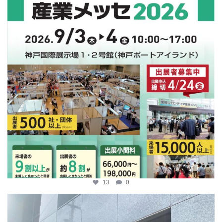
13
0
katosci
4月 9