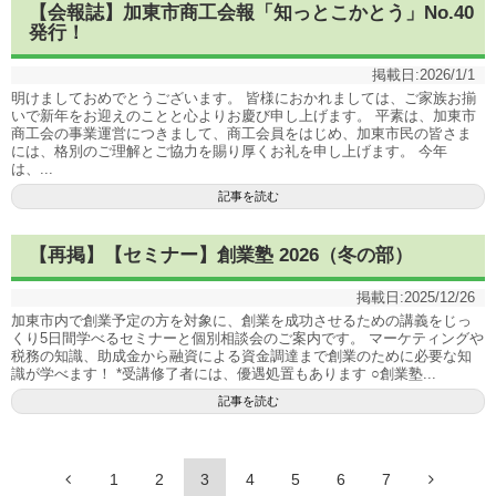
【会報誌】加東市商工会報「知っとこかとう」No.40
発行！
掲載日:
2026/1/1
明けましておめでとうございます。 皆様におかれましては、ご家族お揃
いで新年をお迎えのことと心よりお慶び申し上げます。 平素は、加東市
商工会の事業運営につきまして、商工会員をはじめ、加東市民の皆さま
には、格別のご理解とご協力を賜り厚くお礼を申し上げます。 今年
は、...
記事を読む
【再掲】【セミナー】創業塾 2026（冬の部）
掲載日:
2025/12/26
加東市内で創業予定の方を対象に、創業を成功させるための講義をじっ
くり5日間学べるセミナーと個別相談会のご案内です。 マーケティングや
税務の知識、助成金から融資による資金調達まで創業のために必要な知
識が学べます！ *受講修了者には、優遇処置もあります ○創業塾...
記事を読む
1
2
3
4
5
6
7