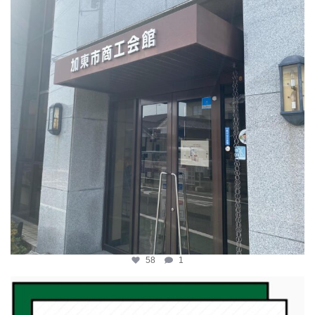
58
1
katosci
2月 19