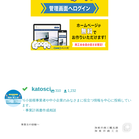
katosci
310
1,232
🫧小規模事業者や中小企業のみなさまに役立つ情報を中心に投稿してい
ます。
・事業計画書作成相談
katosci
6月 17