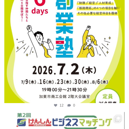
12
0
katosci
4月 14