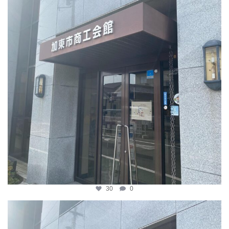
30
0
katosci
4月 8