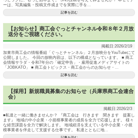
ーは、写真編集・投稿文作成までを実際に手を...
記事を読む
【お知らせ】商工会ぐっとチャンネル令和８年２月放
送分をご視聴ください。
掲載日:
2026/2/19
加東市商工会の情報番組「ぐっとチャンネル」２月放映分をYouTubeにて
公開しました。 今回の放映内容は、以下の構成となっています。 ■ 商工
会情報サラダ・令和7年分の「確定申告」・雇用促進メディアサイトの
「JOBKATO」 ■ 商工会トピックス・商工会からのお知らせ・...
記事を読む
【採用】新規職員募集のお知らせ（兵庫県商工会連合
会）
掲載日:
2026/2/3
■私達と一緒に働きませんか？ 『商工会は 行きます 聞きます 提案し
ます』 地域の中小企業・小規模事業者の成長を全力で応援します。 様々
な経営課題を全力で解決します。 地域経済を支えている中小企業・小規
模事業者を伴走して支援する仕事です。 私達とともに地...
記事を読む