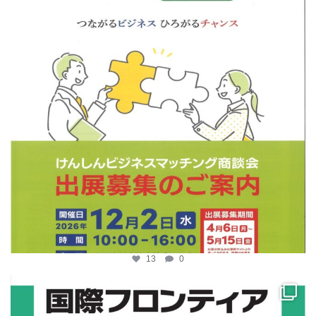
13
0
katosci
4月 10