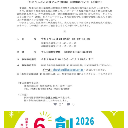
27
0
katosci
6月 12