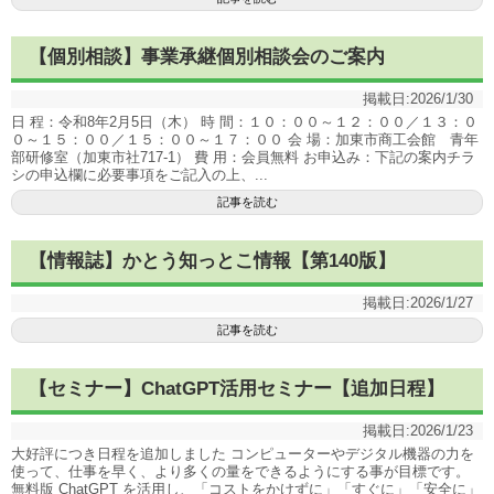
【個別相談】事業承継個別相談会のご案内
掲載日:
2026/1/30
日 程：令和8年2月5日（木） 時 間：１０：００～１２：００／１３：０
０～１５：００／１５：００～１７：００ 会 場：加東市商工会館 青年
部研修室（加東市社717-1） 費 用：会員無料 お申込み：下記の案内チラ
シの申込欄に必要事項をご記入の上、...
記事を読む
【情報誌】かとう知っとこ情報【第140版】
掲載日:
2026/1/27
記事を読む
【セミナー】ChatGPT活用セミナー【追加日程】
掲載日:
2026/1/23
大好評につき日程を追加しました コンピューターやデジタル機器の力を
使って、仕事を早く、より多くの量をできるようにする事が目標です。
無料版 ChatGPT を活用し、「コストをかけずに」「すぐに」「安全に」