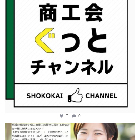
7
0
katosci
2月 12