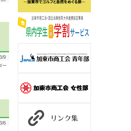
3/9
ダー
3/6