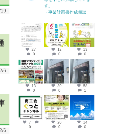
す。
/19
・事業計画書作成相談
katosci
katosci
katosci
6月 17
6月 12
4月 14
通
27
12
13
0
0
0
katosci
katosci
katosci
4月 10
4月 9
4月 8
2/6
13
30
58
0
0
1
katosci
katosci
katosci
庫
2月 19
2月 12
2月 2
7
20
14
0
0
0
2/6