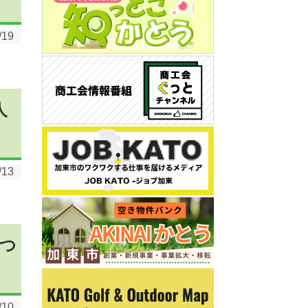
/19
人
/13
につ
/10