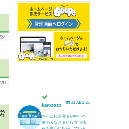
/24
/20
310
1,232
katosci
労
🫧小規模事業者や中小企
業のみなさまに役立つ情
報を中心に投稿していま