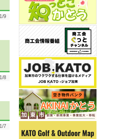
1/9
）
1/8
1/7