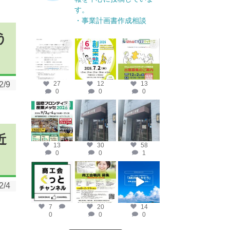
す。
・事業計画書作成相談
う
katosci
katosci
katosci
6月 17
6月 12
4月 14
2/9
27
12
13
0
0
0
katosci
katosci
katosci
4月 10
4月 9
4月 8
近
13
30
58
0
0
1
katosci
katosci
katosci
2月 19
2月 12
2月 2
2/4
7
20
14
0
0
0