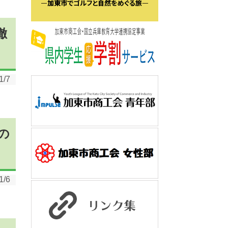
徹
1/7
の
1/6