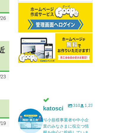
/26
近
/23
310
1,232
katosci
🫧小規模事業者や中小企
/19
業のみなさまに役立つ情
報を中心に投稿していま